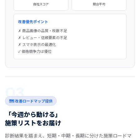
自社スコア
競合平均
改善優先ポイント
✗ 商品画像の品質・枚数不足
✗ レビュー・信頼要素の不足
✗ スマホ表示の最適化
✓ 価格競争力は優位
03
🗺 改善ロードマップ提供
「今週から動ける」
施策リストをお届け
診断結果を踏まえ、短期・中期・長期に分けた施策ロードマ