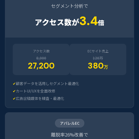
セグメント分析で
3.4
アクセス数が
倍
アクセス数
ECサイト売上
8,000
120万
27,200
380
万
✔
顧客データを活用しセグメント最適化
✔
カートUI/UXを全面改修
✔
広告出稿媒体を精査・最適化
アパレルEC
離脱率26%改善で