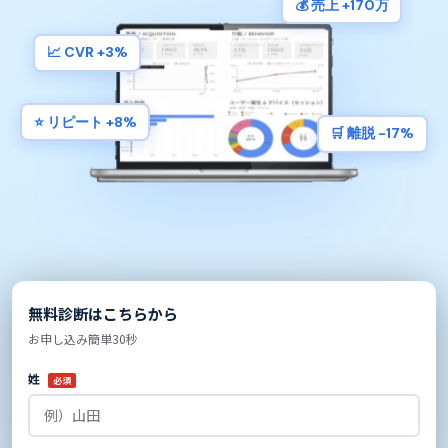
💰 売上 +170万
📈 CVR +3%
⭐ リピート +8%
🛒 離脱 -17%
無料診断はこちらから
お申し込み簡単30秒
姓
必須