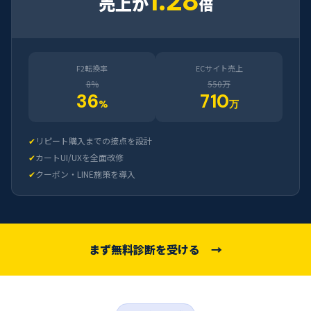
1.28
売上が
倍
F2転換率
ECサイト売上
8%
550万
36
710
%
万
✔
リピート購入までの接点を設計
✔
カートUI/UXを全面改修
✔
クーポン・LINE施策を導入
まず無料診断を受ける →