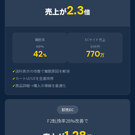
2.3
売上が
倍
離脱率
ECサイト売上
68%
320万
42
770
%
万
✔
送料表示の改善で離脱原因を解消
✔
カートUI/UXを全面改修
✔
商品詳細→購入の導線を最適化
卸売EC
F2転換率28%改善で