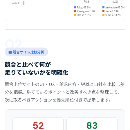
地域
性別
■
Tokyo 69.6%
■
unknown 69.5%
■
Kanagawa 18%
■
male 17.3%
■
Osaka 5.8%
■
female 13.2%
02
🏪 競合サイト比較分析
競合と比べて何が
足りていないかを明確化
競合上位サイトのUI・UX・訴求内容・導線と自社を比較し差
分を把握。勝てているポイントと改善すべき点を整理して、
次に取るべきアクションを優先順位付きで提示します。
52
83