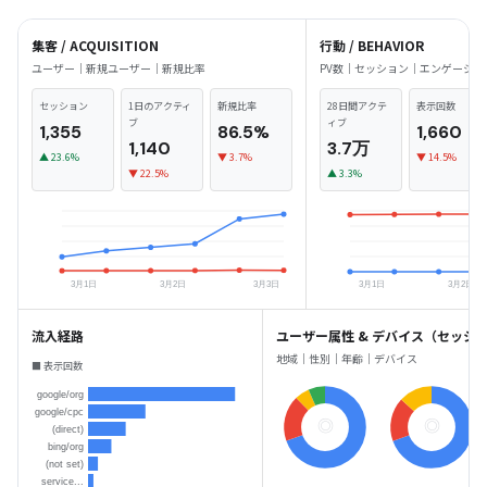
集客 / ACQUISITION
行動 / BEHAVIOR
ユーザー｜新規ユーザー｜新規比率
PV数｜セッション｜エンゲージメ
セッション
1日のアクティ
新規比率
28日間アクテ
表示回数
ブ
ィブ
1,355
86.5%
1,660
1,140
3.7万
▲ 23.6%
▼ 3.7%
▼ 14.5%
▼ 22.5%
▲ 3.3%
流入経路
ユーザー属性 & デバイス（セッシ
地域｜性別｜年齢｜デバイス
■ 表示回数