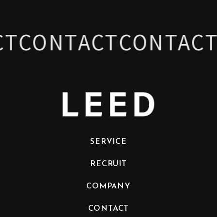
CONTACT
CONTACT
C
SERVICE
RECRUIT
COMPANY
CONTACT